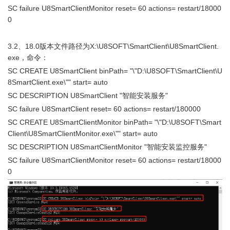
SC failure U8SmartClientMonitor reset= 60 actions= restart/18000
0
3.2、18.0版本文件路径为X:\U8SOFT\SmartClient\U8SmartClient.
exe，命令：
SC CREATE U8SmartClient binPath= "\"D:\U8SOFT\SmartClient\U
8SmartClient.exe\"" start= auto
SC DESCRIPTION U8SmartClient "智能安装服务"
SC failure U8SmartClient reset= 60 actions= restart/180000
SC CREATE U8SmartClientMonitor binPath= "\"D:\U8SOFT\Smart
Client\U8SmartClientMonitor.exe\"" start= auto
SC DESCRIPTION U8SmartClientMonitor "智能安装监控服务"
SC failure U8SmartClientMonitor reset= 60 actions= restart/18000
0