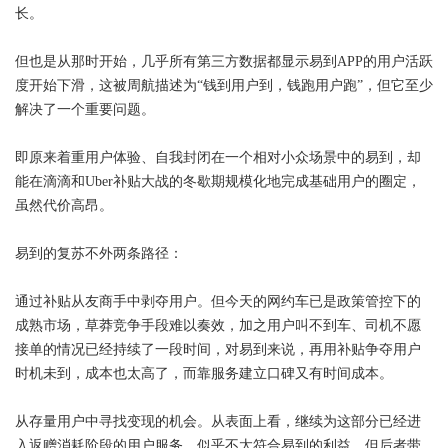
长。
但也是从那时开始，几乎所有第三方数据都显示易到APP的用户活跃
度开始下滑，这被周航描述为“钱到用户到，钱跑用户跑”，但它至少
解决了一个重要问题。
即原来着重用户体验、自我封闭在一个相对小众场景中的易到，却
能在滴滴和Uber补贴大战的冬歇期规模化地完成基础用户的圈定，
虽然代价高昂。
易到的复苏不外两条路径：
通过补贴从友商手中剥夺用户。但今天的网约车已是政策管控下的
成熟市场，草莽竞争手段难以奏效，加之用户叫不到车、司机不愿
接单的情况已经持续了一段时间，对易到来说，再用补贴争夺用户
时机未到，成本也太高了，而靠服务建立口碑又有时间成本。
从存量用户中寻找变现的机会。从表面上看，继续为这部分已经进
入返赠消耗阶段的用户服务，似乎不太符合易到的利益，但后者带