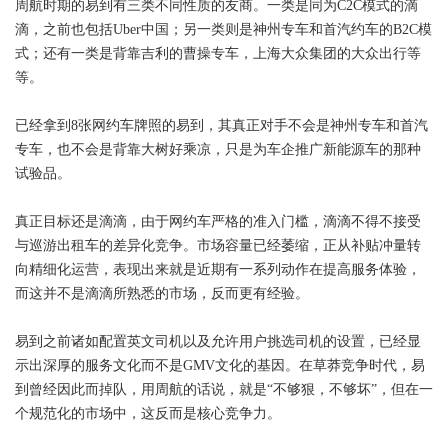
周航时期的易到有三类不同性质的友商。一类是同为C2C模式的滴
滴，之前也包括Uber中国；另一类则是神州专车和首汽约车的B2C模
式；还有一类是背靠吉利的曹操专车，上海大众集团的大众出行等
等。
已经拿到8张网约车牌照的易到，其真正对手不会是神州专车和首汽
专车，也不会是背靠大树好乘凉，只是为车企推广新能源车的那种
试验品。
真正目标还是滴滴，由于网约车严格的准入门槛，滴滴不得不接受
与巡游出租车的差异化竞争。市场容量已经萎缩，正从补贴冲量转
向精细化运营，表现出来就是近期有一系列动作在提高服务体验，
而这并不是滴滴所熟悉的市场，反而更有经验。
易到之前诸如配置英文司机以及允许用户挑选司机的设置，已经显
示出深厚的服务文化而不是GMV文化的基因。在草莽竞争时代，易
到曾经因此而掉队，用周航的话说，就是“不够狠，不够坏”，但在一
个规范化的市场中，这反而是核心竞争力。