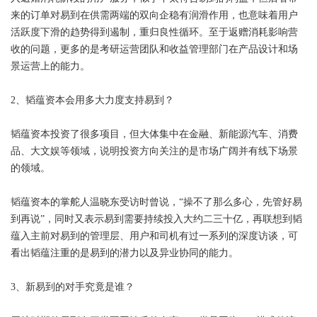
来的订单对易到在供需两端的双向企稳有润滑作用，也意味着用户
活跃度下滑的趋势得到遏制，重归良性循环。至于返赠消耗影响营
收的问题，更多的是考研运营团队和收益管理部门在产品设计和场
景运营上的能力。
2、韬蕴资本会用多大力度支持易到？
韬蕴资本投资了很多项目，但大体集中在金融、新能源汽车、消费
品、大文娱等领域，说明投资方向关注的是市场广阔并有线下场景
的领域。
韬蕴资本的掌舵人温晓东受访时曾说，“操不了那么多心，先管好易
到再说”，同时又表示易到需要持续投入大约二三十亿，再联想到韬
蕴入主前对易到的管理层、用户和司机有过一系列的深度访谈，可
看出韬蕴注重的是易到的潜力以及异业协同的能力。
3、新易到的对手究竟是谁？