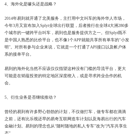
4、海外化是噱头还是战略？
2014年易到就开通了北美服务，主打用中文叫车的海外华人市场，
今年3月又宣布加入Splyt全球出行联盟，后者推行在全球4大洲280多
个城市的一键跨平台叫车，易到也是服务提供方之一。但Splyt既不
是中国人熟悉的比价平台，也不像1个APP就能共享所有单车的“小发
明”。对所有参与企业来说，它就是一个打通了API接口以及帐户体
系的接单平台。
易到的海外化当然不应该仅仅指望这种没有门槛的导流平台，更大
可能是在韬蕴投资的特定地区深度楔入，或是寻求跨业合作的机
会。
5、衍生业务是否继续推动？
曾经的易到有许多野心勃勃的计划，不仅做打车，做专车都在滴滴
之前，还有比乐视还早的易奇互联网造车计划以及海易出行的汽车
金融计划。易到的理念也从“随时随地的私人专车”改为“汽车共享生
态”。