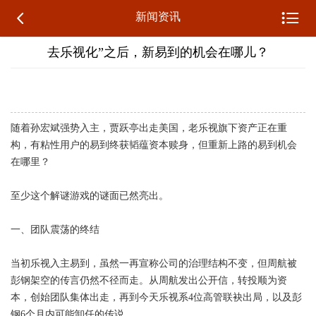


新闻资讯
去乐视化”之后，新易到的机会在哪儿？
随着孙宏斌强势入主，贾跃亭出走美国，老乐视旗下资产正在重
构，有粘性用户的易到终获韬蕴资本赎身，但重新上路的易到机会
在哪里？
至少这个解谜游戏的谜面已然亮出。
一、团队震荡的终结
当初乐视入主易到，虽然一再宣称公司的治理结构不变，但周航被
彭钢架空的传言仍然不径而走。从周航发出公开信，转投顺为资
本，创始团队集体出走，再到今天乐视系4位高管联袂出局，以及彭
钢6个月内可能卸任的传说。