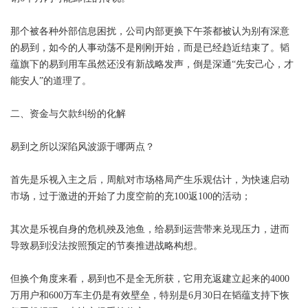
那个被各种外部信息困扰，公司内部更换下午茶都被认为别有深意
的易到，如今的人事动荡不是刚刚开始，而是已经趋近结束了。韬
蕴旗下的易到用车虽然还没有新战略发声，倒是深通“先安己心，才
能安人”的道理了。
二、资金与欠款纠纷的化解
易到之所以深陷风波源于哪两点？
首先是乐视入主之后，周航对市场格局产生乐观估计，为快速启动
市场，过于激进的开始了力度空前的充100返100的活动；
其次是乐视自身的危机殃及池鱼，给易到运营带来兑现压力，进而
导致易到没法按照预定的节奏推进战略构想。
但换个角度来看，易到也不是全无所获，它用充返建立起来的4000
万用户和600万车主仍是有效壁垒，特别是6月30日在韬蕴支持下恢