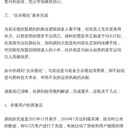
复司机提现，也让市场重拾信心。
三、“去乐视化”基本完成
当初乐视控股易到的商业逻辑很多人看不懂，但实质上无非是善用
外力、以势造势的惯常手法而已。彼时的贾跃亭正痴迷于SEE计划，
在美国为法拉第站台，加码易到大抵是给内容生态加码传播手段，
对抗陈彤加盟后咄咄逼人的小米，此外就是为如火如荼的造车运动
注入高频场景。
如今的易到“去乐视化”，与其说是与老金主乐视划清界限，倒不如说
是与那种贪大求全、华而不实的运营风格的决裂。
谜面虽已清晰，但易到能否顺利解谜，完成通关，还取决于几点：
1、存量用户的再激活
易到的充返是2015年11月展开，2016年7月达到最高潮，按当时公布
的数据，有653万用户进行了充值，有效拉动了营收和用户规模的增